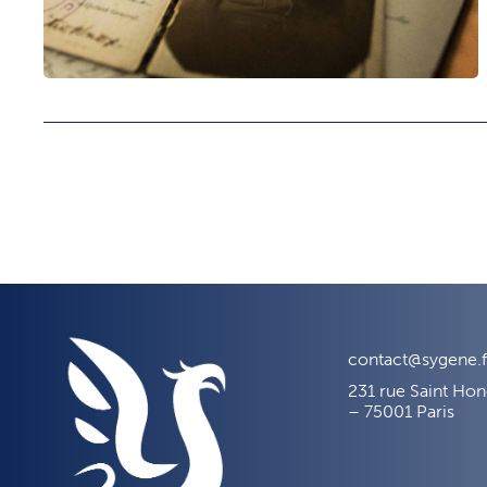
contact@sygene.f
231 rue Saint Ho
– 75001 Paris