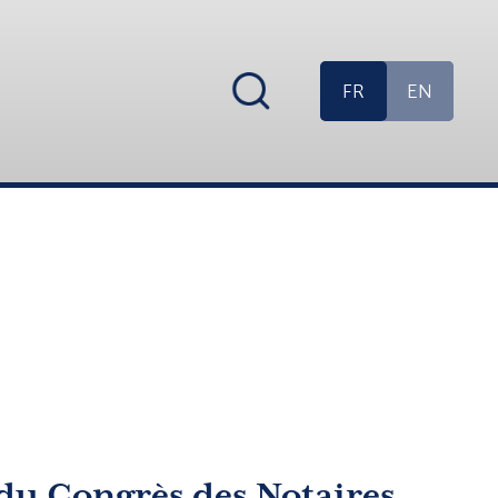
FR
EN
u Congrès des Notaires.