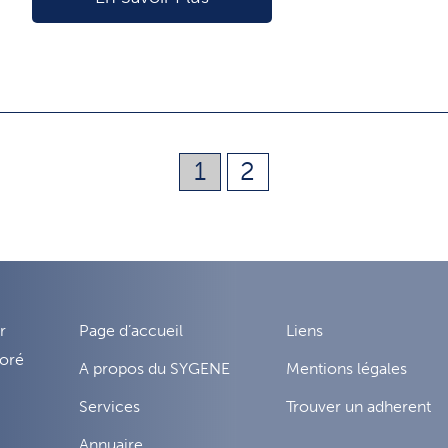
1
2
r
Page d’accueil
Liens
noré
A propos du SYGENE
Mentions légales
Services
Trouver un adherent
Annuaire