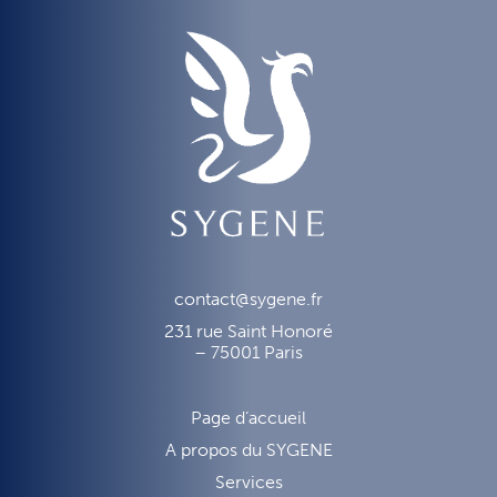
contact@sygene.fr
231 rue Saint Honoré
– 75001 Paris
Page d’accueil
A propos du SYGENE
Services