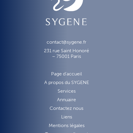
contact@sygene.fr
231 rue Saint Honoré
– 75001 Paris
Page d’accueil
A propos du SYGENE
Services
Annuaire
Contactez nous
Liens
Mentions légales