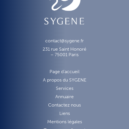
contact@sygene.fr
231 rue Saint Honoré
– 75001 Paris
Page d’accueil
A propos du SYGENE
Services
Annuaire
Contactez nous
Liens
Mentions légales