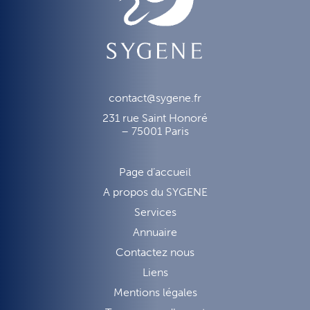
contact@sygene.fr
231 rue Saint Honoré
– 75001 Paris
Page d’accueil
A propos du SYGENE
Services
Annuaire
Contactez nous
Liens
Mentions légales