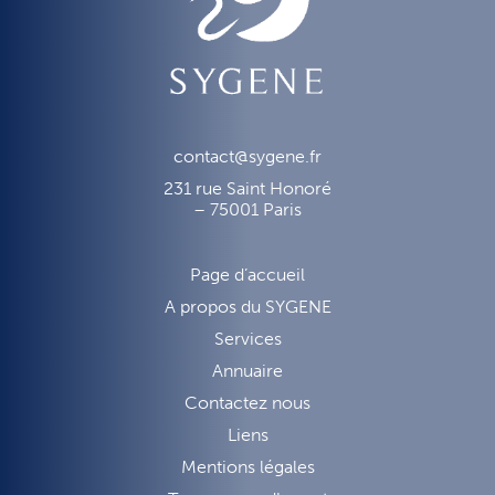
contact@sygene.fr
231 rue Saint Honoré
– 75001 Paris
Page d’accueil
A propos du SYGENE
Services
Annuaire
Contactez nous
Liens
Mentions légales