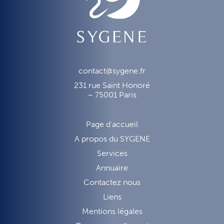
contact@sygene.fr
231 rue Saint Honoré
– 75001 Paris
Page d’accueil
A propos du SYGENE
Services
Annuaire
Contactez nous
Liens
Mentions légales