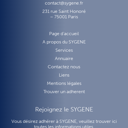
contact@sygene.fr
231 rue Saint Honoré
– 75001 Paris
Page d’accueil
A propos du SYGENE
Services
Annuaire
Contactez nous
Liens
Mentions légales
Trouver un adherent
Rejoignez le SYGENE
Vous désirez adhérer à SYGENE, veuillez trouver ici
toutes les informations utiles.