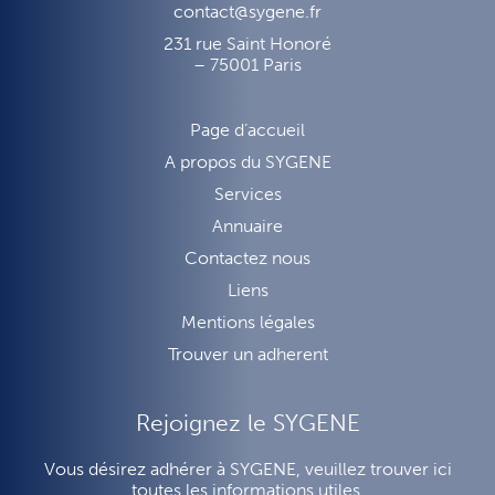
contact@sygene.fr
231 rue Saint Honoré
– 75001 Paris
Page d’accueil
A propos du SYGENE
Services
Annuaire
Contactez nous
Liens
Mentions légales
Trouver un adherent
Rejoignez le SYGENE
Vous désirez adhérer à SYGENE, veuillez trouver ici
toutes les informations utiles.