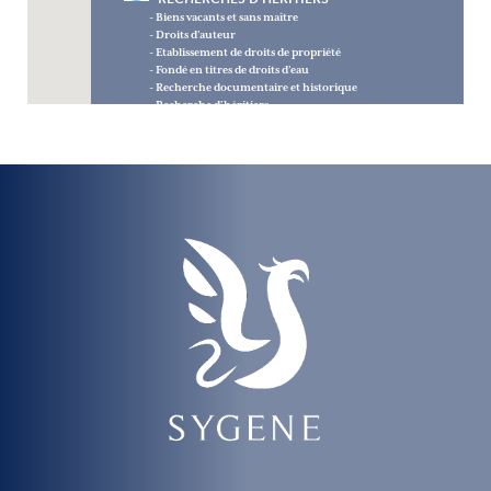
- Biens vacants et sans maître
- Droits d’auteur
- Etablissement de droits de propriété
- Fondé en titres de droits d’eau
- Recherche documentaire et historique
- Recherche d’héritiers
- Relèvement des noms
- Reprise de concessions funéraires
- Vérification de dévolutions
DOMAINE DE LA FAMILLE, DE L’HISTOIRE ET
DU PATRIMOINE
- Biens vacants et sans maître
- Droits d'auteur
- Etablissement de droits de propriété
- Fondé en titres de droits d’eau
- Généalogie ascendante, descendante et collatérale
- Heraldique
- Monographie communale
- Recherche documentaire et historique
- Relèvement de noms
- Reprise de concessions funéraires
AUTRES SERVICES
- Conférences, cours thématiques