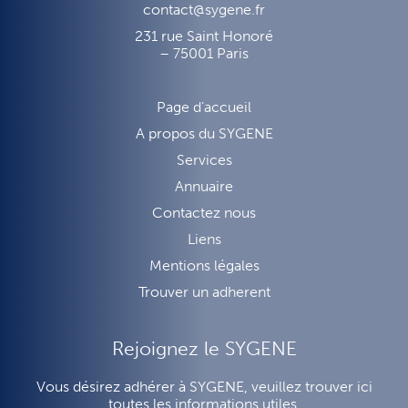
contact@sygene.fr
231 rue Saint Honoré
– 75001 Paris
Page d’accueil
A propos du SYGENE
Services
Annuaire
Contactez nous
Liens
Mentions légales
Trouver un adherent
Rejoignez le SYGENE
Vous désirez adhérer à SYGENE, veuillez trouver ici
toutes les informations utiles.