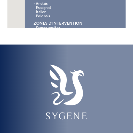
- Anglais
- Espagnol
- Italien
- Polonais
ZONES D'INTERVENTION
- France entière
- Italie
SPÉCIALITÉS
DOMAINE JURIDIQUE, ADMINISTRATIF,
RECHERCHES D’HÉRITIERS
- Biens vacants et sans maître
- Droits d’auteur
- Etablissement de droits de propriété
- Localisation d’ayants-droits
- Recherche documentaire et historique
- Recherche d’héritiers
- Relèvement des noms
- Reprise de concessions funéraires
- Vérification de dévolutions
AUTRES SERVICES
- Conférences, cours thématiques