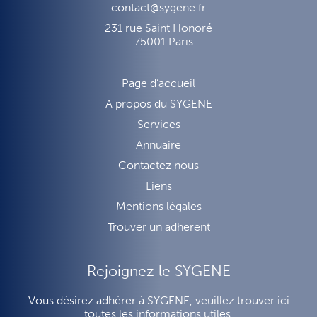
contact@sygene.fr
231 rue Saint Honoré
– 75001 Paris
Page d’accueil
A propos du SYGENE
Services
Annuaire
Contactez nous
Liens
Mentions légales
Trouver un adherent
Rejoignez le SYGENE
Vous désirez adhérer à SYGENE, veuillez trouver ici
toutes les informations utiles.