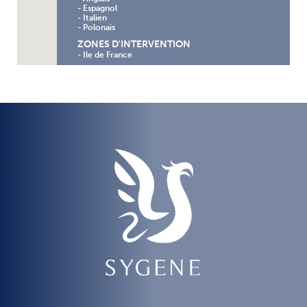
- Espagnol
- Italien
- Polonais
ZONES D'INTERVENTION
- Ile de France
SPÉCIALITÉS
DOMAINE JURIDIQUE, ADMINISTRATIF,
RECHERCHES D’HÉRITIERS
- Biens vacants et sans maître
- Droits d’auteur
- Etablissement de droits de propriété
- Localisation d’ayants-droits
- Recherche documentaire et historique
- Recherche d’héritiers
- Relèvement des noms
- Reprise de concessions funéraires
- Vérification de dévolutions
AUTRES SERVICES
- Conférences, cours thématiques