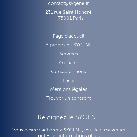
contact@sygene.fr
231 rue Saint Honoré
– 75001 Paris
Page d’accueil
A propos du SYGENE
Services
Annuaire
Contactez nous
Liens
Mentions légales
Trouver un adherent
Rejoignez le SYGENE
Vous désirez adhérer à SYGENE, veuillez trouver ici
toutes les informations utiles.