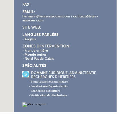
FAX:
EMAIL:
hermann@leurs-associes.com / contact@leurs-
associes.com
SITE WEB:
LANGUES PARLÉES
- Anglais
ZONES D'INTERVENTION
- France entière
- Monde entier
- Nord Pas de Calais
SPÉCIALITÉS
DOMAINE JURIDIQUE, ADMINISTRATIF,
RECHERCHES D’HÉRITIERS
- Biens vacants et sans maître
- Localisation d’ayants-droits
- Recherche d’héritiers
- Vérification de dévolutions