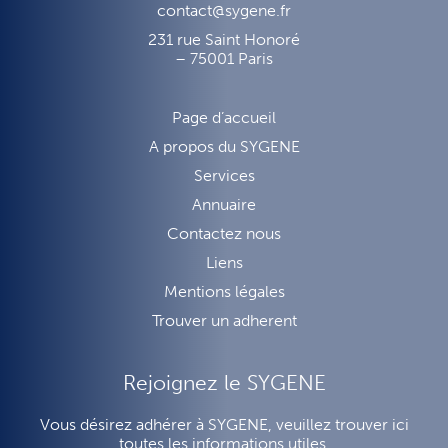
contact@sygene.fr
231 rue Saint Honoré
– 75001 Paris
Page d’accueil
A propos du SYGENE
Services
Annuaire
Contactez nous
Liens
Mentions légales
Trouver un adherent
Rejoignez le SYGENE
Vous désirez adhérer à SYGENE, veuillez trouver ici
toutes les informations utiles.