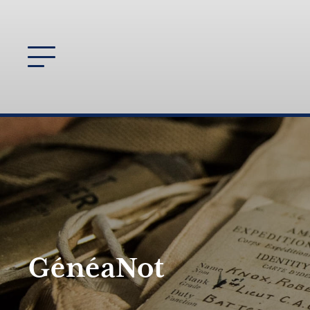
GénéaNot