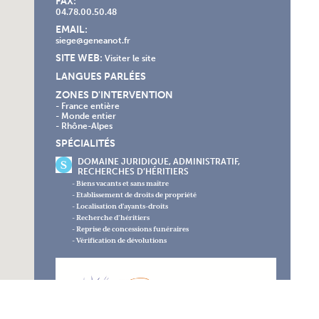
FAX:
04.78.00.50.48
EMAIL:
siege@geneanot.fr
SITE WEB:
Visiter le site
LANGUES PARLÉES
ZONES D'INTERVENTION
- France entière
- Monde entier
- Rhône-Alpes
SPÉCIALITÉS
DOMAINE JURIDIQUE, ADMINISTRATIF,
RECHERCHES D’HÉRITIERS
- Biens vacants et sans maître
- Etablissement de droits de propriété
- Localisation d’ayants-droits
- Recherche d’héritiers
- Reprise de concessions funéraires
- Vérification de dévolutions