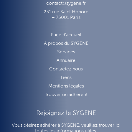
contact@sygene.fr
231 rue Saint Honoré
– 75001 Paris
Page d’accueil
A propos du SYGENE
Services
Annuaire
Contactez nous
Liens
Mentions légales
Trouver un adherent
Rejoignez le SYGENE
Vous désirez adhérer à SYGENE, veuillez trouver ici
toutes les informations utiles.